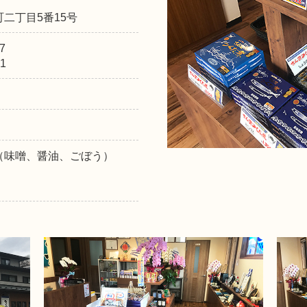
二丁目5番15号
7
1
（味噌、醤油、ごぼう）