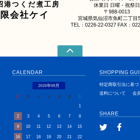
沼港つくだ煮工房
休業日 日曜・祝祭日
〒988-0013
有限会社ケイ
宮城県気仙沼市魚町二丁目5
TEL：0226-22-0327 FAX：022
CALENDAR
SHOPPING GU
特定商取引法に基づ
2026年08月
送料について
会
日
月
火
水
木
金
土
1
SHARE
2
3
4
5
6
7
8
9
10
11
12
13
14
15
16
17
18
19
20
21
22